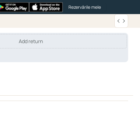
Rezervările mele
Add return