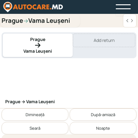
Prague
Vama Leușeni
→
Prague
Add return
Vama Leușeni
Prague → Vama Leușeni
Dimineață
După-amiază
Seară
Noapte