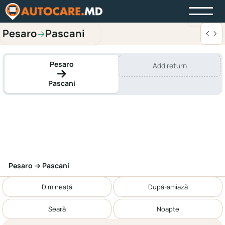
Pesaro
Pascani
→
Pesaro
Add return
Pascani
Pesaro → Pascani
Dimineață
După-amiază
Seară
Noapte