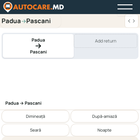
Padua
Pascani
→
Padua
Add return
Pascani
Padua → Pascani
Dimineață
După-amiază
Seară
Noapte