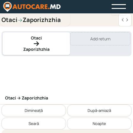
Otaci
Zaporizhzhia
→
Otaci
Add return
Zaporizhzhia
Otaci → Zaporizhzhia
Dimineață
După-amiază
Seară
Noapte