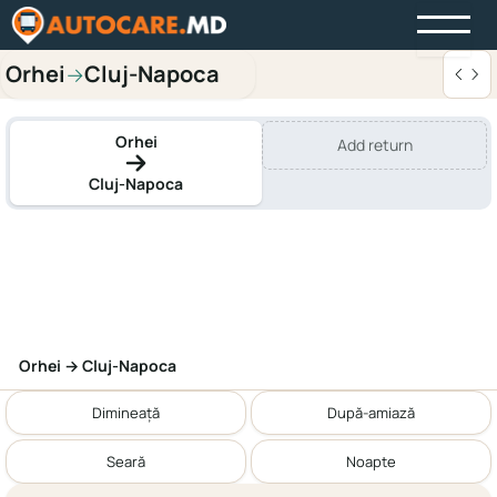
Orhei
Cluj-Napoca
→
Orhei
Add return
Cluj-Napoca
Orhei → Cluj-Napoca
Dimineață
După-amiază
Seară
Noapte