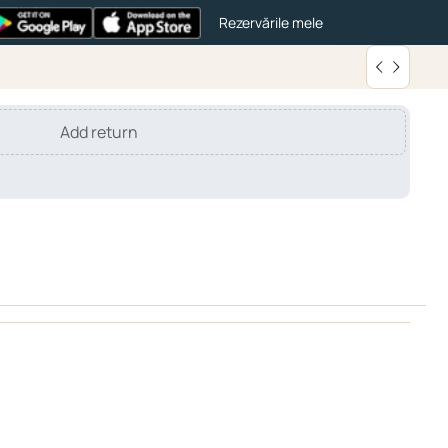
Rezervările mele
Add return