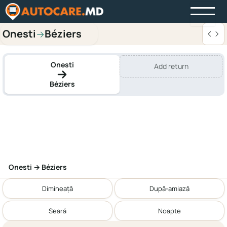
Onesti
Béziers
→
Onesti
Add return
Béziers
Onesti → Béziers
Dimineață
După-amiază
Seară
Noapte