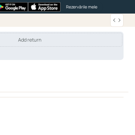
Rezervările mele
Add return