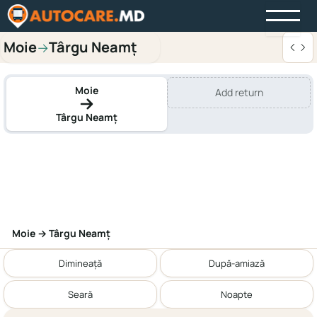
Moie
Târgu Neamț
→
Moie
Add return
Târgu Neamț
Moie → Târgu Neamț
Dimineață
După-amiază
Seară
Noapte