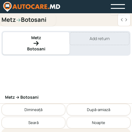
Metz
Botosani
→
Metz
Add return
Botosani
Metz → Botosani
Dimineață
După-amiază
Seară
Noapte