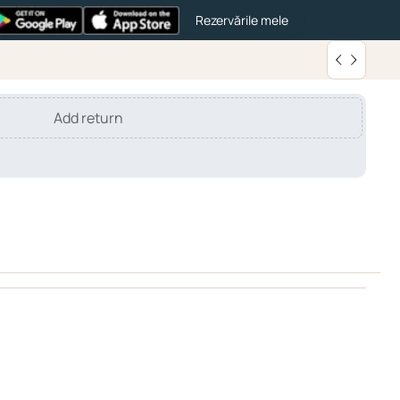
Rezervările mele
Add return