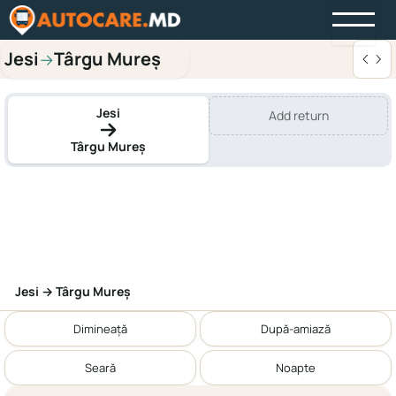
Jesi
Târgu Mureș
→
Jesi
Add return
Târgu Mureș
Jesi → Târgu Mureș
Dimineață
După-amiază
Seară
Noapte