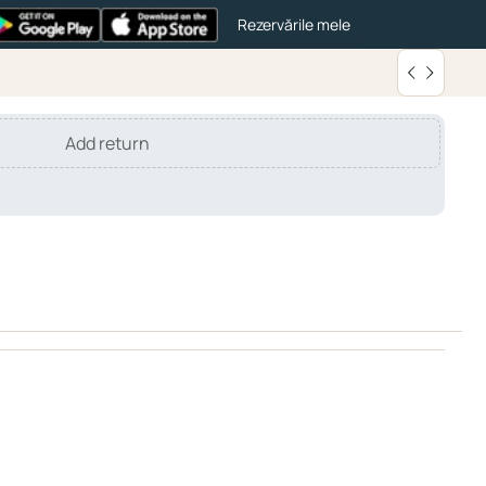
Rezervările mele
Add return