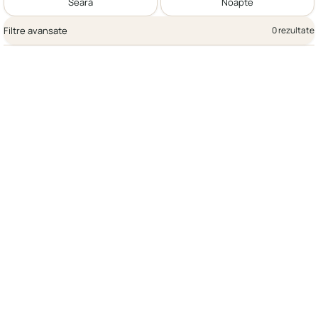
Seară
Noapte
Filtre avansate
0 rezultate