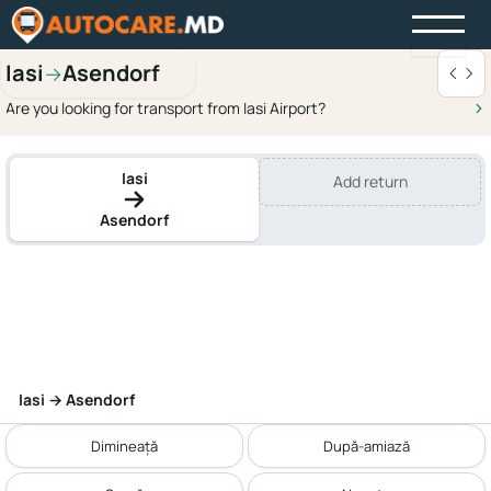
Iasi
Asendorf
→
Are you looking for transport from Iasi Airport?
Iasi
Add return
Asendorf
Iasi → Asendorf
Dimineață
După-amiază