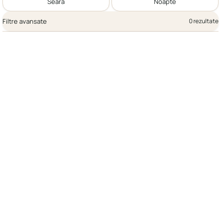
Seară
Noapte
Filtre avansate
0 rezultate