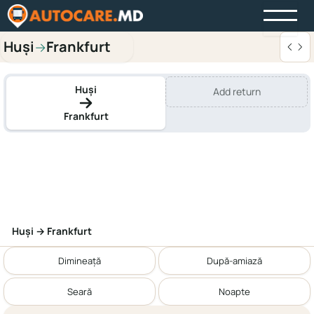
Huși
Frankfurt
→
Huși
Add return
Frankfurt
Huși → Frankfurt
Dimineață
După-amiază
Seară
Noapte