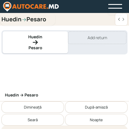
Huedin
Pesaro
→
Huedin
Add return
Pesaro
Huedin → Pesaro
Dimineață
După-amiază
Seară
Noapte