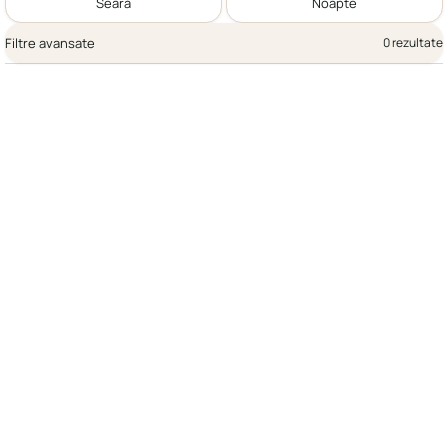
Seară
Noapte
Filtre avansate
0 rezultate