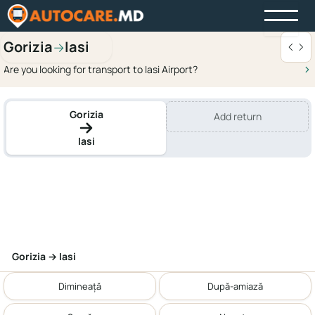
Gorizia
Iasi
→
Are you looking for transport to Iasi Airport?
Gorizia
Add return
Iasi
Gorizia → Iasi
Dimineață
După-amiază