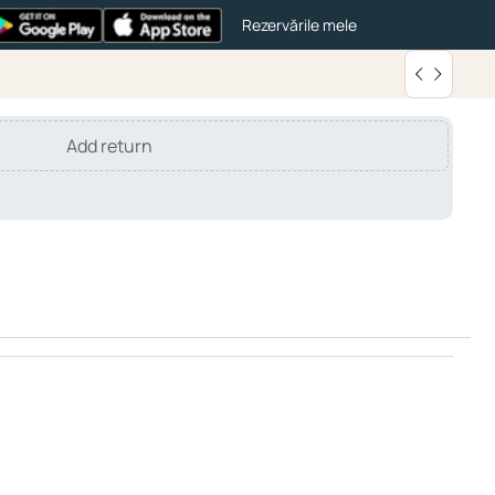
Rezervările mele
Add return