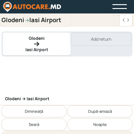
Glodeni
Iasi Airport
→
Glodeni
Add return
Iasi Airport
Glodeni → Iasi Airport
Dimineață
După-amiază
Seară
Noapte