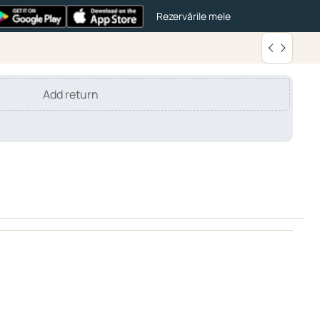
Rezervările mele
Add return