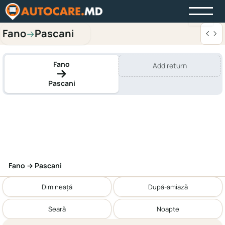
Fano
Pascani
→
Fano
Add return
Pascani
Fano → Pascani
Dimineață
După-amiază
Seară
Noapte