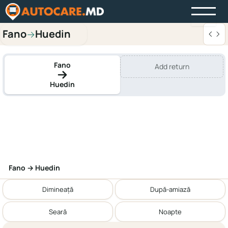
Fano
Huedin
→
Fano
Add return
Huedin
Fano → Huedin
Dimineață
După-amiază
Seară
Noapte