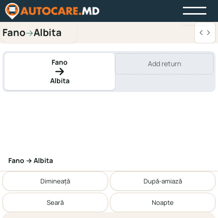
Fano
Albita
→
Fano
Add return
Albita
Fano → Albita
Dimineață
După-amiază
Seară
Noapte