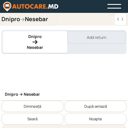
Dnipro
Nesebar
→
Dnipro
Add return
Nesebar
Dnipro → Nesebar
Dimineață
După-amiază
Seară
Noapte