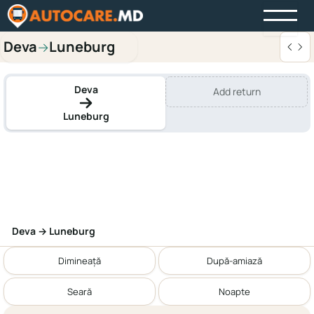
Deva
Luneburg
→
Deva
Add return
Luneburg
Deva → Luneburg
Dimineață
După-amiază
Seară
Noapte