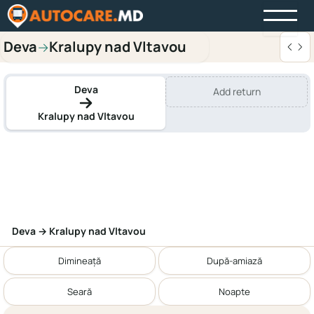
Deva
Kralupy nad Vltavou
→
Deva
Add return
Kralupy nad Vltavou
Deva → Kralupy nad Vltavou
Dimineață
După-amiază
Seară
Noapte