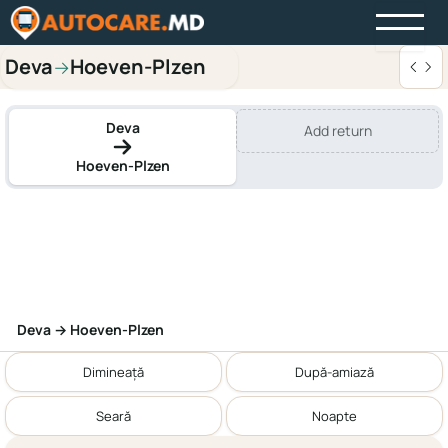
Deva
Hoeven-Plzen
→
Deva
Add return
Hoeven-Plzen
Deva → Hoeven-Plzen
Dimineață
După-amiază
Seară
Noapte