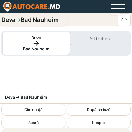
Deva
Bad Nauheim
→
Deva
Add return
Bad Nauheim
Deva → Bad Nauheim
Dimineață
După-amiază
Seară
Noapte