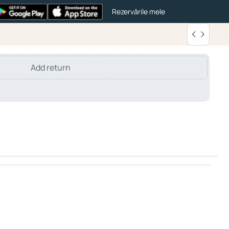
Rezervările mele
Add return