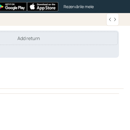
Rezervările mele
Add return