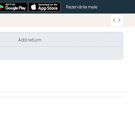
Rezervările mele
Add return