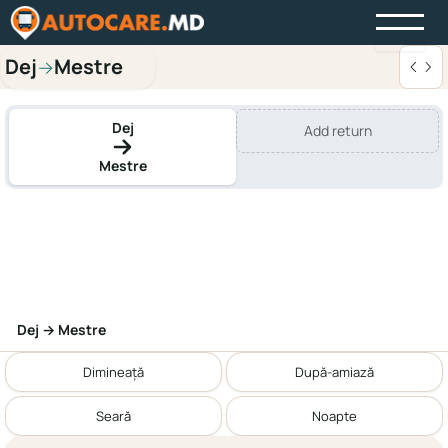
Dej
Mestre
→
Dej
Add return
Mestre
Dej → Mestre
Dimineață
După-amiază
Seară
Noapte