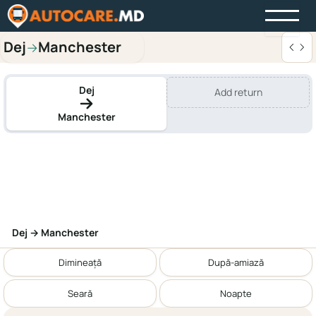
Dej
Manchester
→
Dej
Add return
Manchester
Dej → Manchester
Dimineață
După-amiază
Seară
Noapte