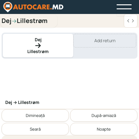
Dej
Lillestrøm
→
Dej
Add return
Lillestrøm
Dej → Lillestrøm
Dimineață
După-amiază
Seară
Noapte