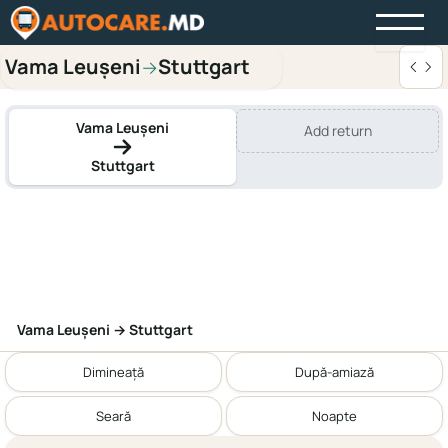
Vama Leușeni
Stuttgart
→
Vama Leușeni
Add return
Stuttgart
Vama Leușeni → Stuttgart
Dimineață
După-amiază
Seară
Noapte