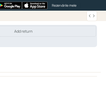
Rezervările mele
Add return