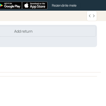
Rezervările mele
Add return