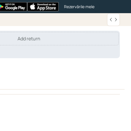
Rezervările mele
Add return