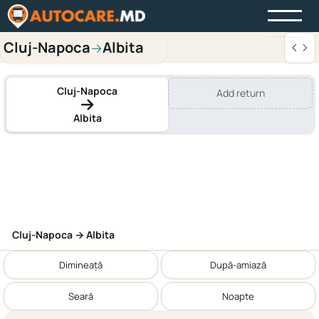
Cluj-Napoca
Albita
→
Cluj-Napoca
Add return
Albita
Cluj-Napoca → Albita
Dimineață
După-amiază
Seară
Noapte