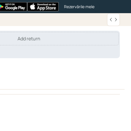
Rezervările mele
Add return