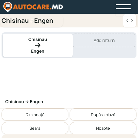
Chisinau
Engen
→
Chisinau
Add return
Engen
Chisinau → Engen
Dimineață
După-amiază
Seară
Noapte