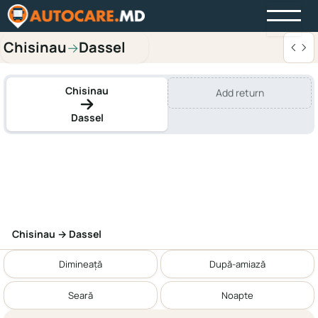
Chisinau
Dassel
→
Chisinau
Add return
Dassel
Chisinau → Dassel
Dimineață
După-amiază
Seară
Noapte