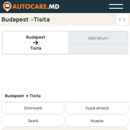
Budapest
Tisita
→
Budapest
Add return
Tisita
Budapest → Tisita
Dimineață
După-amiază
Seară
Noapte