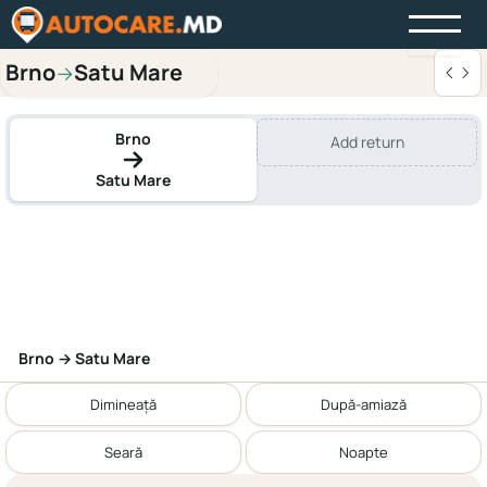
Brno
Satu Mare
→
Brno
Add return
Satu Mare
Brno → Satu Mare
Dimineață
După-amiază
Seară
Noapte