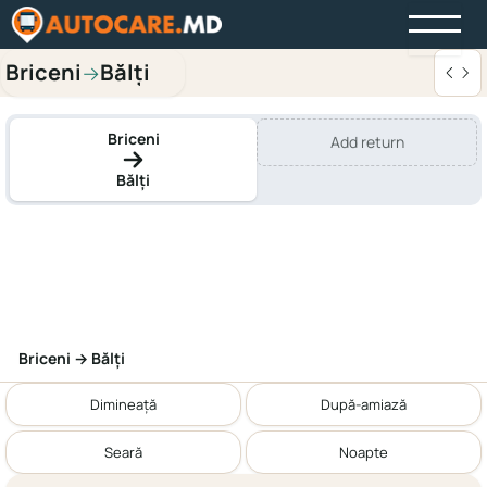
Briceni
Bălți
→
Briceni
Add return
Bălți
Briceni → Bălți
Dimineață
După-amiază
Seară
Noapte