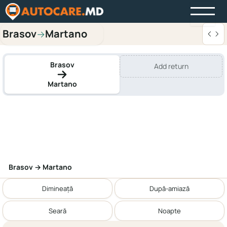
Brasov
Martano
→
Brasov
Add return
Martano
Brasov → Martano
Dimineață
După-amiază
Seară
Noapte