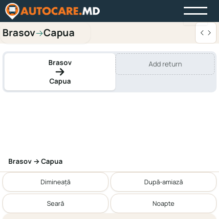
Brasov
Capua
→
Brasov
Add return
Capua
Brasov → Capua
Dimineață
După-amiază
Seară
Noapte