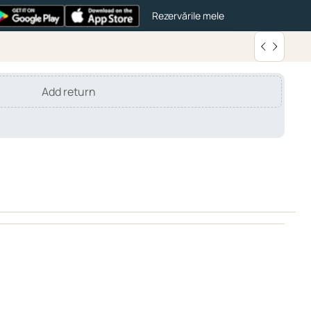
Rezervările mele
Add return